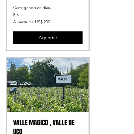
Carregando os dias...
8 h
A
A partir de US$ 200
partir
de
200
Dólares
americanos
Agendar
VALLE MAGICO , VALLE DE
UCO