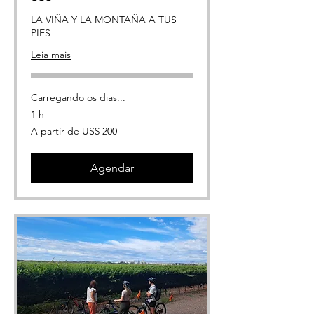
LA VIÑA Y LA MONTAÑA A TUS
PIES
Leia mais
Carregando os dias...
1 h
A
A partir de US$ 200
partir
de
200
Dólares
americanos
Agendar