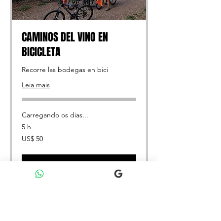
CAMINOS DEL VINO EN
BICICLETA
Recorre las bodegas en bici
Leia mais
Carregando os dias...
5 h
50
US$ 50
Dólares
americanos
Agendar