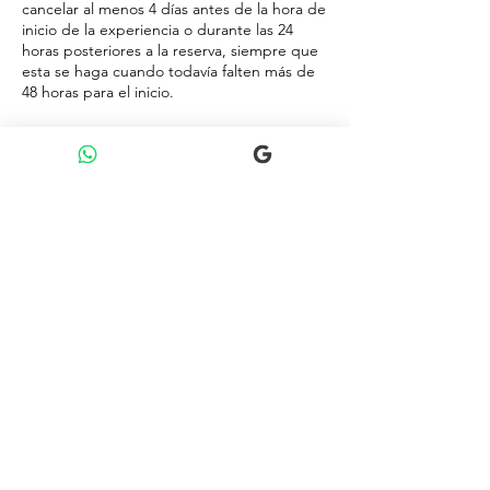
cancelar al menos 4 días antes de la hora de
inicio de la experiencia o durante las 24
horas posteriores a la reserva, siempre que
esta se haga cuando todavía falten más de
48 horas para el inicio.
Cobertura para los Pasajeros
Cambios y Modificaciones
En el caso de no alcanzar el número mínimo
de pasajeros requerido para un tour, o
debido a circunstancias imprevistas como
eventos climáticos o problemas de salud del
personal, el organizador se reserva el
derecho de modificar o cancelar los
servicios contratados. En tal caso, se
reembolsarán las cantidades recibidas y el
pasajero no tendrá derecho a reclamar.
VinoYendo se reserva el derecho de ajustar
horarios, itinerarios y excursiones para
garantizar el óptimo desarrollo del tour,
manteniendo su calidad y duración.