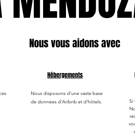
À MENDOZ
À MENDOZ
Nous vous aidons avec
Hébergements
ces
Nous disposons d'une vaste base
Si
de données d'Airbnb et d'hôtels.
No
ré
vou