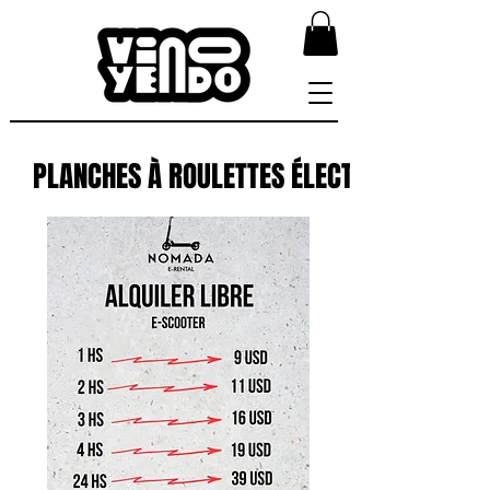
PLANCHES À ROULETTES ÉLECTRIQUES
PLANCHES À ROULETTES ÉLECTRIQUES