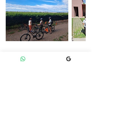
Politique d'annulation
Política de cancelación y reembolso
Para obtener un reembolso total, tenés que
cancelar al menos 4 días antes de la hora de
inicio de la experiencia o durante las 24
horas posteriores a la reserva, siempre que
esta se haga cuando todavía falten más de
48 horas para el inicio.
Cobertura para los Pasajeros
Cambios y Modificaciones