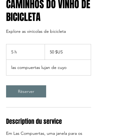
CAMINHOS DO VINHO DE
BICICLETA
Explore as vinícolas de bicicleta
50
dollars
5 h
5
50 $US
des
États-
h
Unis
las compuertas lujan de cuyo
Réserver
Description du service
Em Las Compuertas, uma janela para os